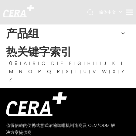
简体中文
English
产品组
热关键字索引
0-9
A
B
C
D
E
F
G
H
I
J
K
L
M
N
O
P
Q
R
S
T
U
V
W
X
Y
Z
值得信赖的便携式意式浓缩咖啡机制造商及 OEM/ODM 解
决方案提供商